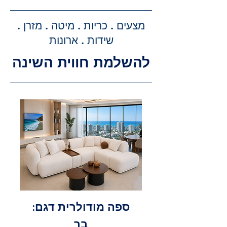
ביצוע ההזמנה, תקבלו הצעת מחיר
מדויקת וסופית עבור שירותי ההובלה
מצעים . כריות . מיטה . מזרן .
וההרכבה, ללא הפתעות.
שידות . ארונות
להשלמת חווית השינה
ספה מודולרית דגם:
בר