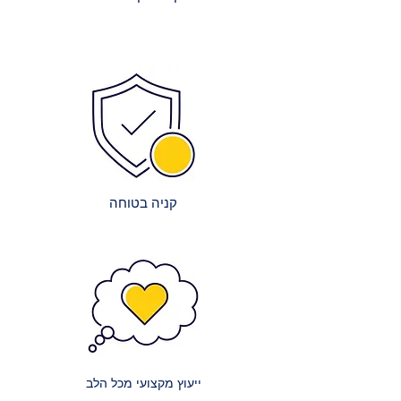
בציוד מקצועי ואיכותי להבטחת
המוצרים הפופולריים ביותר כדי
הרכבה מדויקת ויציבה.
לאפשר אספקה מיידית.
ניקיון בסיום: צוותי ההרכבה שלנו יפנו
צוות מקצועי: צוות העובדים המיומן
את כל חומרי האריזה וישאירו את
שלנו עובד ביעילות באריזה ובשילוח,
המקום נקי ומסודר.
על מנת לקצר את זמני ההמתנה.
הדרכה קצרה: תקבלו הסבר בסיסי על
שיתופי פעולה מובילים: אנו עובדים
תפעול ותחזוקת הרהיטים, במידת
עם חברות הובלה אמינות ומובילות
הצורך.
כדי להבטיח שהמשלוח יגיע אליכם
במהירות ובבטחה.
קניה בטוחה
עלויות השירות:
אנו שואפים לשקיפות מלאה בנוגע
לעלויות:
מזרנים קטנים: עלות הובלה של מזרון
קטן (למשל, יחיד או וחצי) היא 150 ₪.
מזרנים זוגיים: עלות הובלה של מזרון
זוגי היא 200 ₪.
ייעוץ מקצועי מכל הלב
מזרנים גדולים במיוחד: עלות הובלה