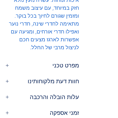
חזק במיוחד, עם עיצוב משמח
ומזמין שגורם לחיוך בכל בוקר.
מתאימה לחדרי שינה, חדרי נוער
ואפילו חדרי אורחים, ומגיעה עם
אפשרות לארגז מצעים חכם
לניצול מרבי של החלל.
מפרט טכני
חומר:
עץ מלא איכותי ועמיד
חוות דעת מלקוחותינו
עיצוב:
צעיר, מודרני ומלא אופי
אפשרויות:
עם או בלי ארגז מצעים
⭐
נועה ברק, רמת גן
ריפוד:
עלות הובלה והרכבה
בד איכותי, קל לניקוי
"השם באמת אומר הכל – שין-שן! נוחה,
רגליים:
גבוהות לניקוי קל או נמוכות –
צבעונית ומעלה חיוך בכל פעם שאני
שירות ההובלה שלנו:
לבחירה
נכנסת לחדר."
זמני אספקה
אחריות:
5 שנים