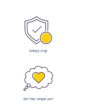
המוצרים הפופולריים ביותר כדי
הרכבה מדויקת ויציבה.
לאפשר אספקה מיידית.
ניקיון בסיום: צוותי ההרכבה שלנו יפנו
צוות מקצועי: צוות העובדים המיומן
את כל חומרי האריזה וישאירו את
שלנו עובד ביעילות באריזה ובשילוח,
המקום נקי ומסודר.
על מנת לקצר את זמני ההמתנה.
הדרכה קצרה: תקבלו הסבר בסיסי על
שיתופי פעולה מובילים: אנו עובדים
תפעול ותחזוקת הרהיטים, במידת
עם חברות הובלה אמינות ומובילות
הצורך.
כדי להבטיח שהמשלוח יגיע אליכם
במהירות ובבטחה.
קניה בטוחה
עלויות השירות:
אנו שואפים לשקיפות מלאה בנוגע
לעלויות:
מזרנים קטנים: עלות הובלה של מזרון
קטן (למשל, יחיד או וחצי) היא 150 ₪.
מזרנים זוגיים: עלות הובלה של מזרון
זוגי היא 200 ₪.
ייעוץ מקצועי מכל הלב
מזרנים גדולים במיוחד: עלות הובלה