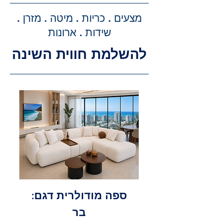
ביצוע ההזמנה, תקבלו הצעת מחיר
מדויקת וסופית עבור שירותי ההובלה
מצעים . כריות . מיטה . מזרן .
וההרכבה, ללא הפתעות.
שידות . ארונות
להשלמת חווית השינה
ספה מודולרית דגם:
בר