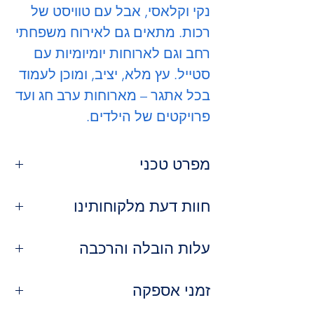
נקי וקלאסי, אבל עם טוויסט של
רכות. מתאים גם לאירוח משפחתי
רחב וגם לארוחות יומיומיות עם
סטייל. עץ מלא, יציב, ומוכן לעמוד
בכל אתגר – מארוחות ערב חג ועד
פרויקטים של הילדים.
מפרט טכני
חומר גלם
: עץ מלא איכותי (אלון
חוות דעת מלקוחותינו
מבוקע / אגוז כהה)
מידות (במצב סגור)
: 180 ס"מ אורך
⭐️⭐️⭐️⭐️⭐️ | רועי א. – נתניה
× 100 ס"מ רוחב × 76 ס"מ גובה
עלות הובלה והרכבה
"חיפשנו שולחן במראה ישר אבל שלא
מידות (במצב פתוח)
: 240 ס"מ אורך
יהיה 'חד מדי' – אקסליבר פשוט קלע.
שירות ההובלה שלנו:
מבנה
: מלבני עם פינות
זמני אספקה
הפינות המעוגלות עושות את ההבדל.
מעוגלות-קלות לנוחות ובטיחות
נראה מדהים, מרגיש יציב ומכובד."
כיסוי ארצי: אנו מבצעים הובלות לכל