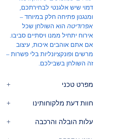
דמוי שיש אלגנטי לבחירתכם,
ומנגנון פתיחה חלק במיוחד –
אפרודיטה
הוא השולחן שכל
אירוח יתחיל ממנו ויסתיים סביבו.
אם אתם אוהבים איכות, עיצוב
מרשים ופונקציונליות בלי פשרות –
זה השולחן בשבילכם.
מפרט טכני
חומר גלם
: בסיס עץ מלא מחוזק
חוות דעת מלקוחותינו
(אלון/אגוז)
קוטר (במצב סגור)
: 135 ס"מ
⭐️⭐️⭐️⭐️⭐️ | גלי ר. – הרצליה
אורך (במצב פתוח)
עלות הובלה והרכבה
: 195 ס"מ –
"וואו! פשוט שולחן מהאגדות. המראה של
מושלם ל-8–10 סועדים
השיש משגע, כל הבית קיבל שדרוג. הוא
שירות ההובלה שלנו:
מנגנון פתיחה
: מסילה נסתרת עם