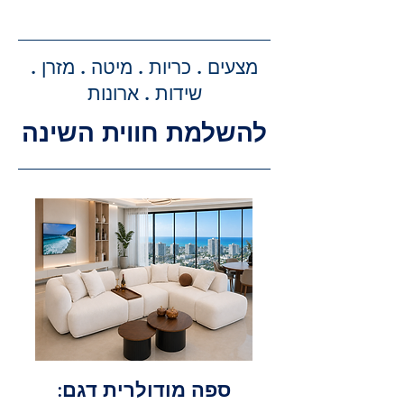
קבלת הצעת מחיר מדויקת: בעת
ביצוע ההזמנה, תקבלו הצעת מחיר
מדויקת וסופית עבור שירותי ההובלה
מצעים . כריות . מיטה . מזרן .
וההרכבה, ללא הפתעות.
שידות . ארונות
להשלמת חווית השינה
ספה מודולרית דגם: