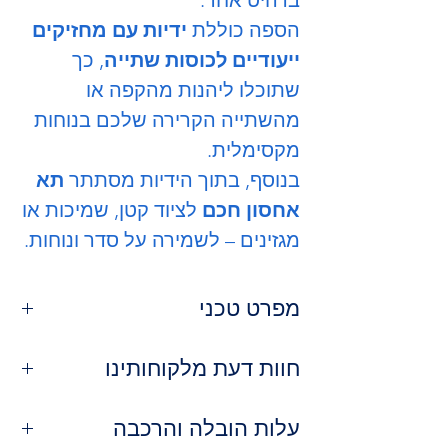
הספה כוללת
ידיות עם מחזיקים
ייעודיים לכוסות שתייה
, כך
שתוכלו ליהנות מהקפה או
מהשתייה הקרירה שלכם בנוחות
מקסימלית.
בנוסף, בתוך הידיות מסתתר
תא
אחסון חכם
לציוד קטן, שמיכות או
מגזינים – לשמירה על סדר ונוחות.
מפרט טכני
הספה נפתחת למיטה זוגית מרווחת –
חוות דעת מלקוחותינו
פתרון אידיאלי לחדרי אירוח או לאירוח
פתאומי של משפחה וחברים.
⭐⭐⭐⭐⭐
מיה ר. – תל אביב
הדגם מגיע
עלות הובלה והרכבה
במבחר צבעים
שיתאימו
"פשוט מושלמת! גם ספה נוחה ביום-יום