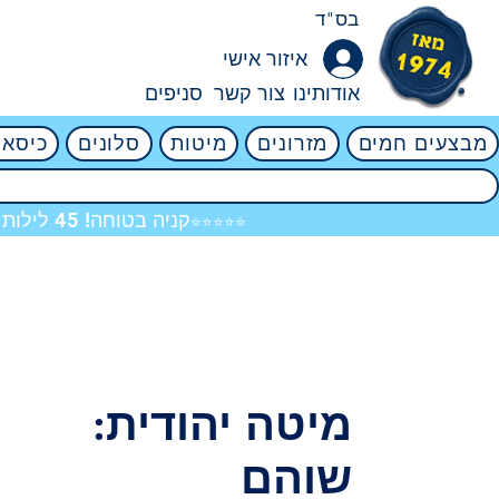
בס"ד
איזור אישי
אודותינו
צור קשר
סניפים
מבצעים חמים
מזרונים
מיטות
סלונים
כיסאו
קניה בטוחה! 45 לילות ניסיון ללא ניילון! אין שום סיכון! 4.8
⭐⭐⭐⭐⭐
מיטה יהודית:
שוהם