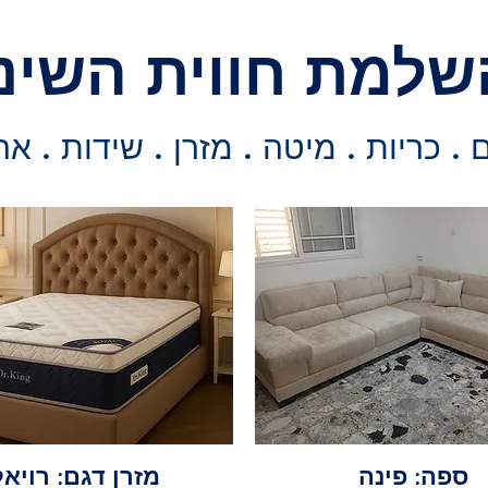
שלמת חווית השינ
. כריות . מיטה . מזרן . שידות . אר
ספה: פינה
מזרן דגם: רויאל