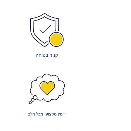
הרכבה מדויקת ויציבה.
לאפשר אספקה מיידית.
ניקיון בסיום: צוותי ההרכבה שלנו יפנו
צוות מקצועי: צוות העובדים המיומן
את כל חומרי האריזה וישאירו את
שלנו עובד ביעילות באריזה ובשילוח,
המקום נקי ומסודר.
על מנת לקצר את זמני ההמתנה.
הדרכה קצרה: תקבלו הסבר בסיסי על
שיתופי פעולה מובילים: אנו עובדים
תפעול ותחזוקת הרהיטים, במידת
עם חברות הובלה אמינות ומובילות
הצורך.
כדי להבטיח שהמשלוח יגיע אליכם
במהירות ובבטחה.
קניה בטוחה
עלויות השירות:
אנו שואפים לשקיפות מלאה בנוגע
לעלויות:
מזרנים קטנים: עלות הובלה של מזרון
קטן (למשל, יחיד או וחצי) היא 150 ₪.
מזרנים זוגיים: עלות הובלה של מזרון
זוגי היא 200 ₪.
ייעוץ מקצועי מכל הלב
מזרנים גדולים במיוחד: עלות הובלה
של מזרון ענק (למשל, קינג סייז) היא