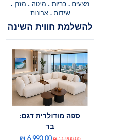
מדויקת וסופית עבור שירותי ההובלה
מצעים . כריות . מיטה . מזרן .
וההרכבה, ללא הפתעות.
שידות . ארונות
להשלמת חווית השינה
ספה מודולרית דגם:
בר
מחיר רגיל
מחיר מבצע