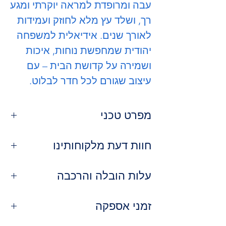
עבה ומרופדת למראה יוקרתי ומגע
רך, ושלד עץ מלא לחוזק ועמידות
לאורך שנים. אידיאלית למשפחה
יהודית שמחפשת נוחות, איכות
ושמירה על קדושת הבית – עם
עיצוב שגורם לכל חדר לבלוט.
מפרט טכני
דגם:
דובה – מיטה יהודית עם כריות
חוות דעת מלקוחותינו
ענק
חומר שלד:
עץ מלא
⭐
רותי פישר, בית שמש
גב מיטה:
עלות הובלה והרכבה
כריות ענק מרופדות
"הכריות הענקיות פשוט חלום – נוח
חומר ריפוד:
בד קטיפה איכותי, קל
לשבת ולקרוא, וגם נראה מדהים בחדר."
שירות ההובלה שלנו:
לניקוי
⭐
זמני אספקה
יוסי לוי, אלעד
מסגרת מיטה:
עבה ומרופדת
"המסגרת העבה מרגישה ממש מפנקת
כיסוי ארצי: אנו מבצעים הובלות לכל
להרגשת חיבוק ונוחות