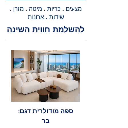
מדויקת וסופית עבור שירותי ההובלה
מצעים . כריות . מיטה . מזרן .
וההרכבה, ללא הפתעות.
שידות . ארונות
להשלמת חווית השינה
ספה מודולרית דגם:
בר