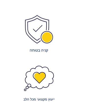
המוצרים הפופולריים ביותר כדי
הרכבה מדויקת ויציבה.
לאפשר אספקה מיידית.
ניקיון בסיום: צוותי ההרכבה שלנו יפנו
צוות מקצועי: צוות העובדים המיומן
את כל חומרי האריזה וישאירו את
שלנו עובד ביעילות באריזה ובשילוח,
המקום נקי ומסודר.
על מנת לקצר את זמני ההמתנה.
הדרכה קצרה: תקבלו הסבר בסיסי על
שיתופי פעולה מובילים: אנו עובדים
תפעול ותחזוקת הרהיטים, במידת
עם חברות הובלה אמינות ומובילות
הצורך.
כדי להבטיח שהמשלוח יגיע אליכם
במהירות ובבטחה.
קניה בטוחה
עלויות השירות:
אנו שואפים לשקיפות מלאה בנוגע
לעלויות:
מזרנים קטנים: עלות הובלה של מזרון
קטן (למשל, יחיד או וחצי) היא 150 ₪.
מזרנים זוגיים: עלות הובלה של מזרון
זוגי היא 200 ₪.
ייעוץ מקצועי מכל הלב
מזרנים גדולים במיוחד: עלות הובלה
של מזרון ענק (למשל, קינג סייז) היא