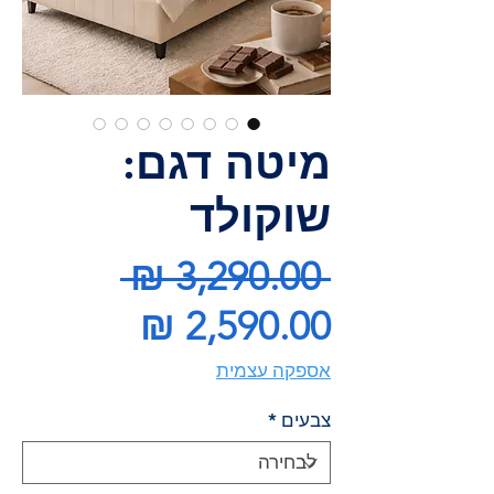
מיטה דגם:
שוקולד
מחיר
 ‏3,290.00 ‏₪ 
מחיר
רגיל
מבצע
אספקה עצמית
צבעים
*