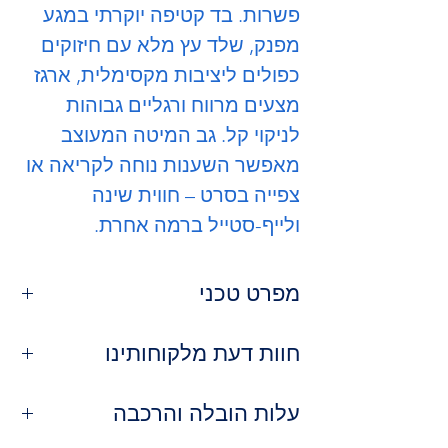
פשרות. בד קטיפה יוקרתי במגע
מפנק, שלד עץ מלא עם חיזוקים
כפולים ליציבות מקסימלית, ארגז
מצעים מרווח ורגליים גבוהות
לניקוי קל. גב המיטה המעוצב
מאפשר השענות נוחה לקריאה או
צפייה בסרט – חווית שינה
ולייף-סטייל ברמה אחרת.
מפרט טכני
דגם:
שוקולד
חוות דעת מלקוחותינו
חומר שלד:
עץ מלא אורן עם חיזוקים
כפולים
⭐
איילת ברק, ירושלים
חומר ריפוד:
עלות הובלה והרכבה
בד קטיפה פרימיום
"מיטה מהממת! הצבע השוקולדי פשוט
תוספות:
ארגז מצעים מובנה
משדר יוקרה והגב המרופד נוח בטירוף.