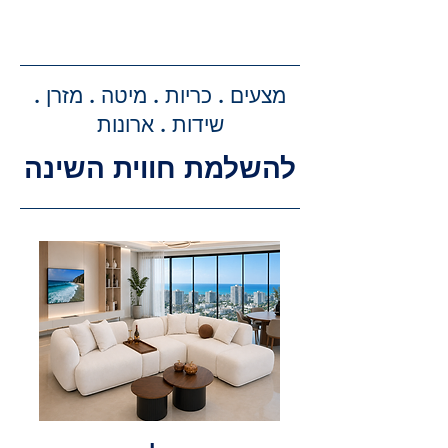
קבלת הצעת מחיר מדויקת: בעת
ביצוע ההזמנה, תקבלו הצעת מחיר
מדויקת וסופית עבור שירותי ההובלה
מצעים . כריות . מיטה . מזרן .
וההרכבה, ללא הפתעות.
שידות . ארונות
להשלמת חווית השינה