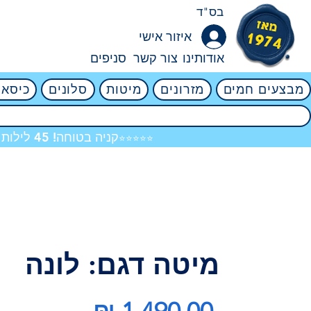
בס"ד
איזור אישי
אודותינו
צור קשר
סניפים
מבצעים חמים
מזרונים
מיטות
סלונים
כיסאו
קניה בטוחה! 45 לילות ניסיון ללא ניילון! אין שום סיכון! 4.8
⭐⭐⭐⭐⭐
מיטה דגם: לונה
מחיר