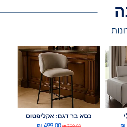
ה
ונות
י
כסא בר דגם: אקליפטוס
צע
מחיר רגיל
מחיר מבצע