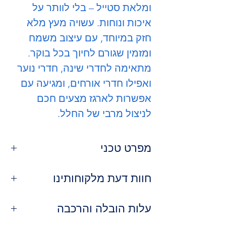
ומלאת סטייל – בלי לוותר על
איכות ונוחות. עשויה מעץ מלא
חזק במיוחד, עם עיצוב משמח
ומזמין שגורם לחיוך בכל בוקר.
מתאימה לחדרי שינה, חדרי נוער
ואפילו חדרי אורחים, ומגיעה עם
אפשרות לארגז מצעים חכם
לניצול מרבי של החלל.
מפרט טכני
גובה ראש מיטה 110 ס"מ
חוות דעת מלקוחותינו
חומר:
עץ מלא איכותי ועמיד
עיצוב:
צעיר, מודרני ומלא אופי
⭐
נועה ברק, רמת גן
אפשרויות:
עלות הובלה והרכבה
עם או בלי ארגז מצעים
"השם באמת אומר הכל – שין-שן! נוחה,
ריפוד:
בד איכותי, קל לניקוי
צבעונית ומעלה חיוך בכל פעם שאני