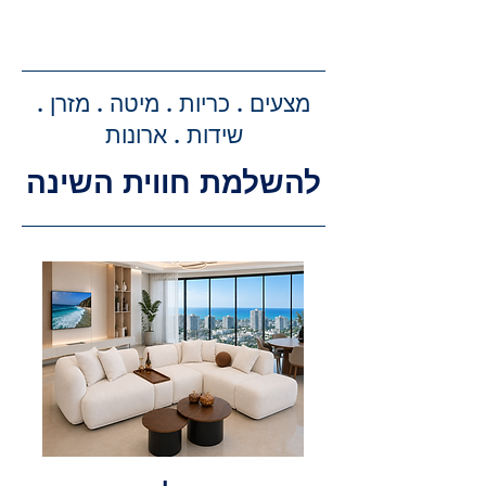
קבלת הצעת מחיר מדויקת: בעת
ביצוע ההזמנה, תקבלו הצעת מחיר
מדויקת וסופית עבור שירותי ההובלה
מצעים . כריות . מיטה . מזרן .
וההרכבה, ללא הפתעות.
שידות . ארונות
להשלמת חווית השינה