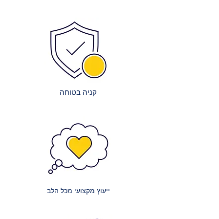
הרכבה מדויקת ויציבה.
לאפשר אספקה מיידית.
ניקיון בסיום: צוותי ההרכבה שלנו יפנו
צוות מקצועי: צוות העובדים המיומן
את כל חומרי האריזה וישאירו את
שלנו עובד ביעילות באריזה ובשילוח,
המקום נקי ומסודר.
על מנת לקצר את זמני ההמתנה.
הדרכה קצרה: תקבלו הסבר בסיסי על
שיתופי פעולה מובילים: אנו עובדים
תפעול ותחזוקת הרהיטים, במידת
עם חברות הובלה אמינות ומובילות
הצורך.
כדי להבטיח שהמשלוח יגיע אליכם
במהירות ובבטחה.
קניה בטוחה
עלויות השירות:
אנו שואפים לשקיפות מלאה בנוגע
לעלויות:
מזרנים קטנים: עלות הובלה של מזרון
קטן (למשל, יחיד או וחצי) היא 150 ₪.
מזרנים זוגיים: עלות הובלה של מזרון
זוגי היא 200 ₪.
ייעוץ מקצועי מכל הלב
מזרנים גדולים במיוחד: עלות הובלה
של מזרון ענק (למשל, קינג סייז) היא