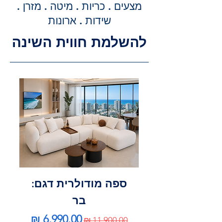
מדויקת וסופית עבור שירותי ההובלה
מצעים . כריות . מיטה . מזרן .
וההרכבה, ללא הפתעות.
שידות . ארונות
להשלמת חווית השינה
ספה מודולרית דגם:
בר
מחיר רגיל
מחיר מבצע