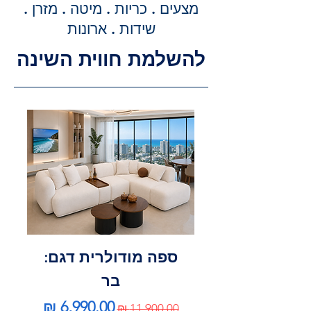
מדויקת וסופית עבור שירותי ההובלה
מצעים . כריות . מיטה . מזרן .
וההרכבה, ללא הפתעות.
שידות . ארונות
להשלמת חווית השינה
ספה מודולרית דגם:
בר
מחיר רגיל
מחיר מבצע