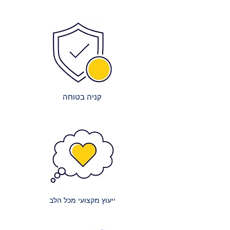
הרכבה מדויקת ויציבה.
לאפשר אספקה מיידית.
ניקיון בסיום: צוותי ההרכבה שלנו יפנו
צוות מקצועי: צוות העובדים המיומן
את כל חומרי האריזה וישאירו את
שלנו עובד ביעילות באריזה ובשילוח,
המקום נקי ומסודר.
על מנת לקצר את זמני ההמתנה.
הדרכה קצרה: תקבלו הסבר בסיסי על
שיתופי פעולה מובילים: אנו עובדים
תפעול ותחזוקת הרהיטים, במידת
עם חברות הובלה אמינות ומובילות
הצורך.
כדי להבטיח שהמשלוח יגיע אליכם
במהירות ובבטחה.
קניה בטוחה
עלויות השירות:
אנו שואפים לשקיפות מלאה בנוגע
לעלויות:
מזרנים קטנים: עלות הובלה של מזרון
קטן (למשל, יחיד או וחצי) היא 150 ₪.
מזרנים זוגיים: עלות הובלה של מזרון
זוגי היא 200 ₪.
ייעוץ מקצועי מכל הלב
מזרנים גדולים במיוחד: עלות הובלה
של מזרון ענק (למשל, קינג סייז) היא