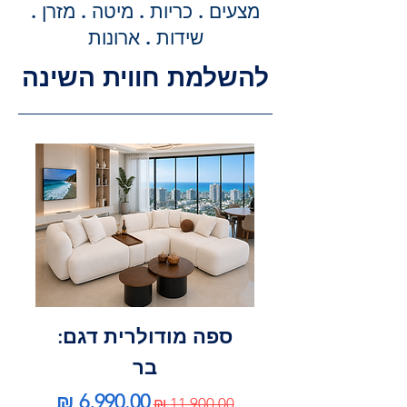
מדויקת וסופית עבור שירותי ההובלה
מצעים . כריות . מיטה . מזרן .
וההרכבה, ללא הפתעות.
שידות . ארונות
להשלמת חווית השינה
ספה מודולרית דגם:
בר
מחיר רגיל
מחיר מבצע