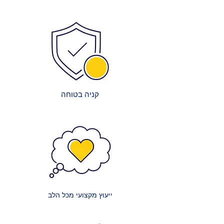
הרכבה מדויקת ויציבה.
לאפשר אספקה מיידית.
ניקיון בסיום: צוותי ההרכבה שלנו יפנו
צוות מקצועי: צוות העובדים המיומן
את כל חומרי האריזה וישאירו את
שלנו עובד ביעילות באריזה ובשילוח,
המקום נקי ומסודר.
על מנת לקצר את זמני ההמתנה.
הדרכה קצרה: תקבלו הסבר בסיסי על
שיתופי פעולה מובילים: אנו עובדים
תפעול ותחזוקת הרהיטים, במידת
עם חברות הובלה אמינות ומובילות
הצורך.
כדי להבטיח שהמשלוח יגיע אליכם
במהירות ובבטחה.
קניה בטוחה
עלויות השירות:
אנו שואפים לשקיפות מלאה בנוגע
לעלויות:
מזרנים קטנים: עלות הובלה של מזרון
קטן (למשל, יחיד או וחצי) היא 150 ₪.
מזרנים זוגיים: עלות הובלה של מזרון
זוגי היא 200 ₪.
ייעוץ מקצועי מכל הלב
מזרנים גדולים במיוחד: עלות הובלה
של מזרון ענק (למשל, קינג סייז) היא