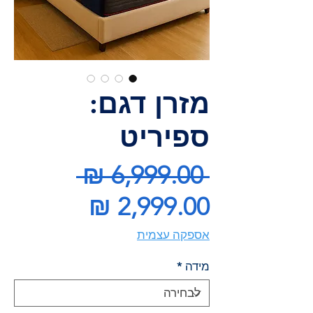
מזרן דגם:
ספיריט
מחיר
 ‏6,999.00 ‏₪ 
מחיר
רגיל
מבצע
אספקה עצמית
מידה
*