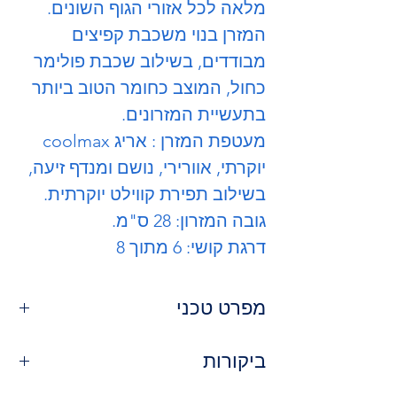
מלאה לכל אזורי הגוף השונים.
המזרן בנוי משכבת קפיצים
מבודדים, בשילוב שכבת פולימר
כחול, המוצב כחומר הטוב ביותר
בתעשיית המזרונים.
מעטפת המזרן : אריג coolmax
יוקרתי, אוורירי, נושם ומנדף זיעה,
בשילוב תפירת קווילט יוקרתית.
גובה המזרון: 28 ס"מ.
דרגת קושי: 6 מתוך 8
מפרט טכני
סוג מזרן
: אורתופדי יוקרתי
ביקורות
מערכת קפיצים
: קפיצים מבודדים, כל
קפיץ בשרוול נפרד