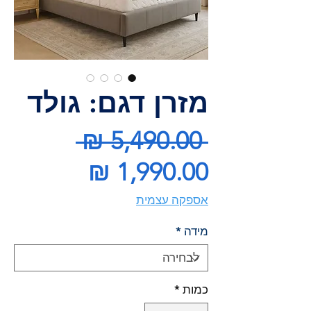
מזרן דגם: גולד
מחיר
 ‏5,490.00 ‏₪ 
מחיר
רגיל
מבצע
אספקה עצמית
מידה
*
כמות
*