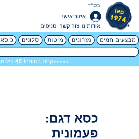
בס"ד
איזור אישי
אודותינו
צור קשר
סניפים
מבצעים חמים
מזרונים
מיטות
סלונים
כיסאו
קניה בטוחה! 45 לילות ניסיון ללא ניילון! אין שום סיכון! 4.8
⭐⭐⭐⭐⭐
כסא דגם:
פעמונית