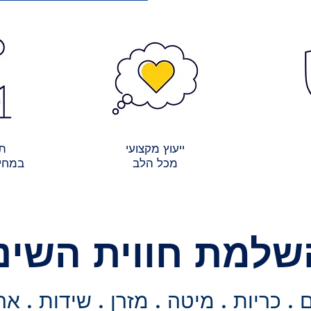
ייעוץ מקצועי
תש
מכל הלב
במחיר
שלמת חווית השינ
. כריות . מיטה . מזרן . שידות . אר