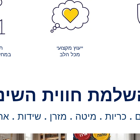
ייעוץ מקצועי
תש
מכל הלב
במחיר
שלמת חווית השינ
. כריות . מיטה . מזרן . שידות . אר