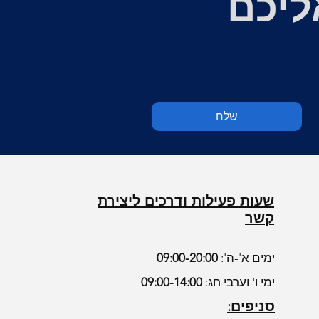
ליכם
שלח
ת
ת
שולחן דגם: לוטוס כולל 4
מיטה דגם: גלים
כסא בר דגם: סחלב
מיטת נוער מתכווננת
חשמלית דגם: ימית
צע
צע
מחיר רגיל
מחיר רגיל
מחיר מבצע
מחיר מבצע
צע
מחיר רגיל
מחיר מבצע
אספקה עצמית
אספקה עצמית
אספקה עצמית
שעות פעילות ודרכים ליצירת
קשר
ימים א'-ה':
09:00-20:00
ימי ו' וערבי חג:
09:00-14:00
סניפים: