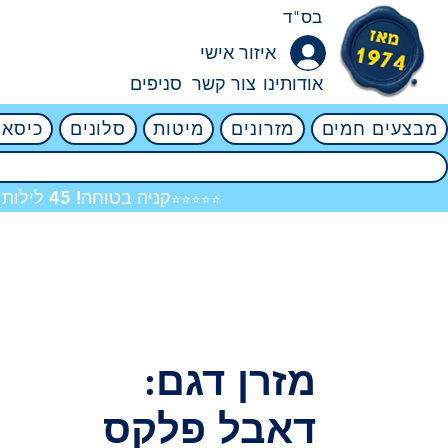
בס"ד
איזור אישי
אודותינו
צור קשר
סניפים
מבצעים חמים
מזרונים
מיטות
סלונים
כיסאו
קניה בטוחה! 45 לילות ניסיון ללא ניילון! אין שום סיכון! 4.8
⭐⭐⭐⭐⭐
מזרן דגם:
דאבל פלקס