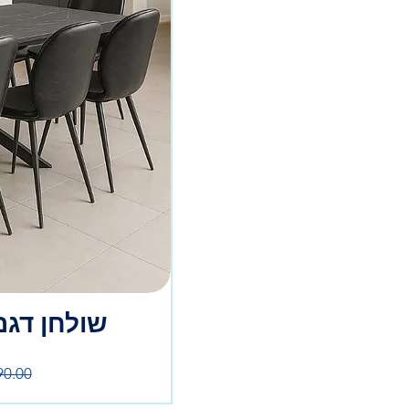
שולחן דגם: יס
מחי