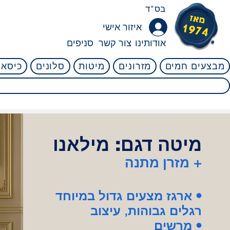
בס"ד
איזור אישי
אודותינו
צור קשר
סניפים
מבצעים חמים
מזרונים
מיטות
סלונים
כיסאו
קניה בטוחה! 45 לילות ניסיון ללא ניילון! אין שום סיכון! 4.8
⭐⭐⭐⭐⭐
מיטה דגם: מילאנו
מזרן מתנה +
ארגז מצעים גדול במיוחד •
רגלים גבוהות, עיצוב
מרשים •