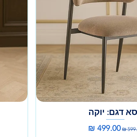
א דגם: יוקה
יר רגיל
מחיר מבצע