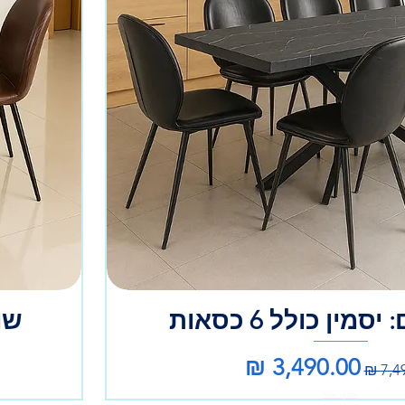
מין כולל 6 כסאות
שול
ר רגיל
מחיר מבצע
אספקה עצמית