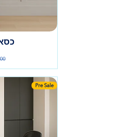
כסא 
מח
Pre Sale