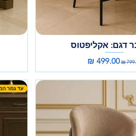
 דגם: אקליפטוס
יר רגיל
מחיר מבצע
אספקה עצמית
עד גמר המ