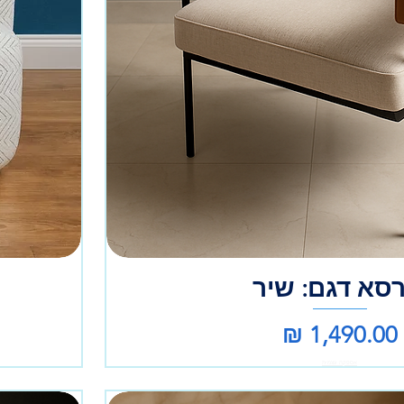
רסא דגם: שיר
מחיר
אספקה עצמית