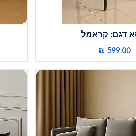
א דגם: קראמל
מחיר
אספקה עצמית