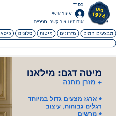
בס"ד
איזור אישי
אודותינו
צור קשר
סניפים
מבצעים חמים
מזרונים
מיטות
סלונים
כיסאו
קניה בטוחה! 45 לילות ניסיון ללא ניילון! אין שום סיכון! 4.8
⭐⭐⭐⭐⭐
מיטה דגם: מילאנו
מזרן מתנה +
ארגז מצעים גדול במיוחד •
רגלים גבוהות, עיצוב
מרשים •