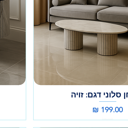
 סלוני דגם: זויה
מחיר
אספקה עצמית