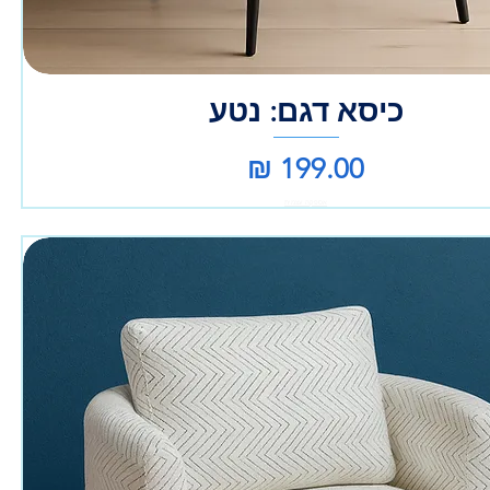
כיסא דגם: נטע
מחיר
אספקה עצמית