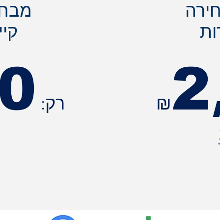
ירה
מבחר
ות
קיי
0
2
רק: ₪