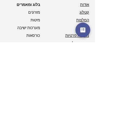
אודות
בלוג ומאמרים
קטלוג
מזרונים
המלצות
מיטות
צרו קשר
מערכות ישיבה
מדיניות פרטיות
כורסאות
תנאי ביטול עסקה
ארונות
גלריה מבתי לקוחות
מיטות נוער וספפות
הצהרת נגישות
פתרונות אירוח
סרטוני לקוחות מרוצים
פינות אוכל
הסרטונים שלנו ביו-טיוב
מיטות יהודיות
שאלות ותשובות
מזרונים לילדים
שירות לקוחות ובדיקת
סטטוס הזמנה
שעות פעילות ודרכים ליצירת קשר
ימים א'-ה':
09:00-20:00