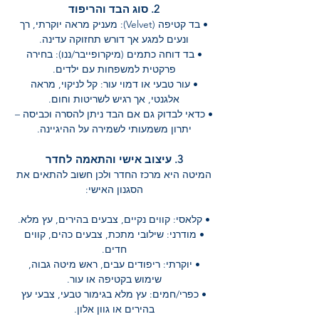
2. סוג הבד והריפוד
• בד קטיפה (Velvet): מעניק מראה יוקרתי, רך
ונעים למגע אך דורש תחזוקה עדינה.
• בד דוחה כתמים (מיקרופייבר/ננו): בחירה
פרקטית למשפחות עם ילדים.
• עור טבעי או דמוי עור: קל לניקוי, מראה
אלגנטי, אך רגיש לשריטות וחום.
• כדאי לבדוק גם אם הבד ניתן להסרה וכביסה –
יתרון משמעותי לשמירה על ההיגיינה.
3. עיצוב אישי והתאמה לחדר
המיטה היא מרכז החדר ולכן חשוב להתאים את
הסגנון האישי:
• קלאסי: קווים נקיים, צבעים בהירים, עץ מלא.
• מודרני: שילובי מתכת, צבעים כהים, קווים
חדים.
• יוקרתי: ריפודים עבים, ראש מיטה גבוה,
שימוש בקטיפה או עור.
• כפרי/חמים: עץ מלא בגימור טבעי, צבעי עץ
בהירים או גוון אלון.