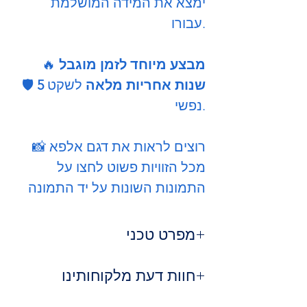
ימצא את המידה המושלמת
עבורו.
מבצע מיוחד לזמן מוגבל
🔥
5 שנות אחריות מלאה
לשקט
🛡️
נפשי.
📸 רוצים לראות את דגם אלפא
מכל הזוויות פשוט לחצו על
התמונות השונות על יד התמונה
מפרט טכני
חומר:
עץ מלא איכותי ועמיד
חוות דעת מלקוחותינו
עיצוב:
צעיר, מודרני ומלא אופי
אפשרויות:
עם או בלי ארגז מצעים
⭐
נועה ברק, רמת גן