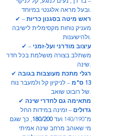
– בד רך, נעים למגע, קל לניקוי
ובעל מראה אלגנטי במיוחד.
ראש מיטה בסגנון כריות
–
✔
מעניק נוחות מקסימלית לישיבה
ולהישענות.
עיצוב מודרני ועל-זמני
–
✔
משתלב בצורה מושלמת בכל חדר
שינה.
רגלי מתכת מעוצבות בגובה
✔
13 ס"מ
– לניקיון קל ולמעבר נוח
של רובוט שואב.
מתאימה גם לחדרי שינה
✔
גדולים
– זמינה במידות החל
מ־140/190 ועד
180/200
, כך שגם
מי שאוהב מרחב שינה אמיתי