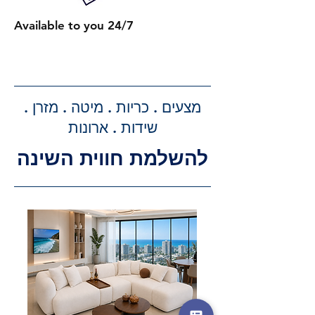
כל מיטה נוספת עם ארגז מצעים:
Available to you 24/7
תוספת של 300 ₪.
קבלת הצעת מחיר מדויקת: בעת
ביצוע ההזמנה, תקבלו הצעת מחיר
מדויקת וסופית עבור שירותי ההובלה
מצעים . כריות . מיטה . מזרן .
וההרכבה, ללא הפתעות.
שידות . ארונות
להשלמת חווית השינה