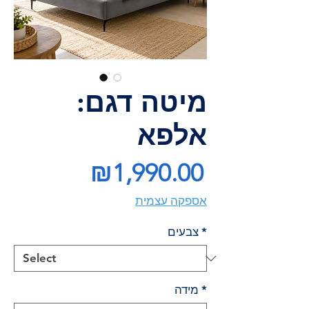
מיטה דגם:
אלפא
Price
₪1,990.00
אספקה עצמית
*
צבעים
*
מידה