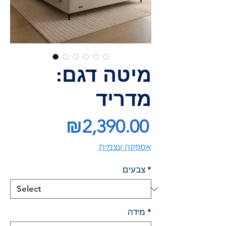
מיטה דגם:
מדריד
Price
₪2,390.00
אספקה עצמית
*
צבעים
*
מידה