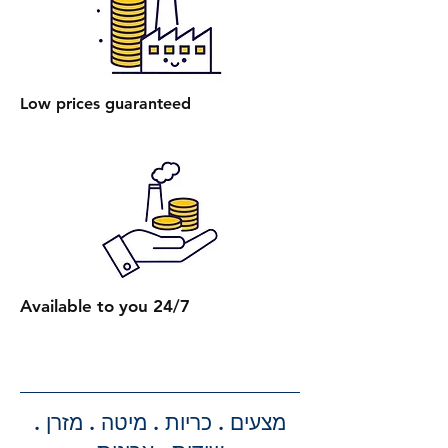
מיטה אחת ללא ארגז מצעים היא 400
₪.
הרכבת מיטה עם ארגז מצעים: עלות
הרכבת מיטה אחת עם ארגז מצעים
Low prices guaranteed
היא 450 ₪.
הרכבת מספר מיטות (לאותו
הכתובת):
2 מיטות רגילות: 650 ₪.
כל מיטה רגילה נוספת: תוספת של
250 ₪.
2 מיטות עם ארגז מצעים: 750 ₪.
כל מיטה נוספת עם ארגז מצעים:
Available to you 24/7
תוספת של 300 ₪.
קבלת הצעת מחיר מדויקת: בעת
ביצוע ההזמנה, תקבלו הצעת מחיר
מדויקת וסופית עבור שירותי ההובלה
מצעים . כריות . מיטה . מזרן .
וההרכבה, ללא הפתעות.