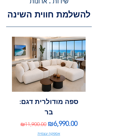
שידות . ארונות
להשלמת חווית השינה
ספה מודולרית דגם:
בר
Regular Price
Sale Price
₪6,990.00
₪11,900.00
אספקה עצמית