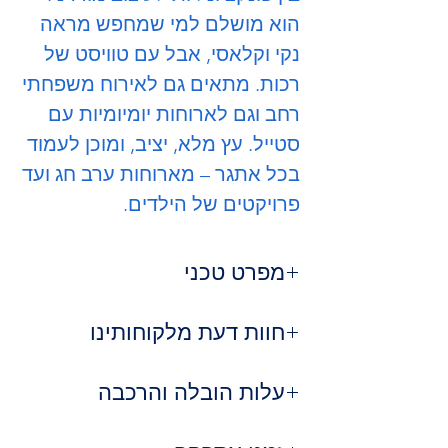
הוא מושלם למי שמחפש מראה
נקי וקלאסי, אבל עם טוויסט של
רכות. מתאים גם לאירוח משפחתי
רחב וגם לארוחות יומיומיות עם
סטייל. עץ מלא, יציב, ומוכן לעמוד
בכל אתגר – מארוחות ערב חג ועד
פרויקטים של הילדים.
מפרט טכני
חומר גלם
: עץ מלא איכותי (אלון
חוות דעת מלקוחותינו
מבוקע / אגוז כהה)
מידות (במצב סגור)
: 180 ס"מ אורך
⭐️⭐️⭐️⭐️⭐️ | רועי א. – נתניה
× 100 ס"מ רוחב × 76 ס"מ גובה
עלות הובלה והרכבה
"חיפשנו שולחן במראה ישר אבל שלא
מידות (במצב פתוח)
: 240 ס"מ אורך
יהיה 'חד מדי' – אקסליבר פשוט קלע.
שירות ההובלה שלנו:
מבנה
: מלבני עם פינות