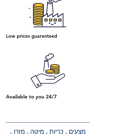
מיטה אחת ללא ארגז מצעים היא 400
₪.
הרכבת מיטה עם ארגז מצעים: עלות
הרכבת מיטה אחת עם ארגז מצעים
Low prices guaranteed
היא 450 ₪.
הרכבת מספר מיטות (לאותו
הכתובת):
2 מיטות רגילות: 650 ₪.
כל מיטה רגילה נוספת: תוספת של
250 ₪.
2 מיטות עם ארגז מצעים: 750 ₪.
כל מיטה נוספת עם ארגז מצעים:
Available to you 24/7
תוספת של 300 ₪.
קבלת הצעת מחיר מדויקת: בעת
ביצוע ההזמנה, תקבלו הצעת מחיר
מדויקת וסופית עבור שירותי ההובלה
מצעים . כריות . מיטה . מזרן .