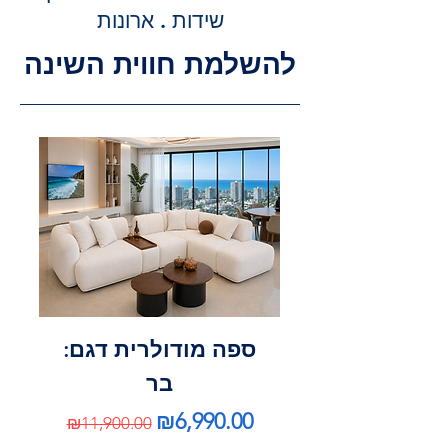
וההרכבה, ללא הפתעות.
שידות . ארונות
להשלמת חווית השינה
ספה מודולרית דגם:
בר
Regular Price
Sale Price
₪6,990.00
₪11,900.00