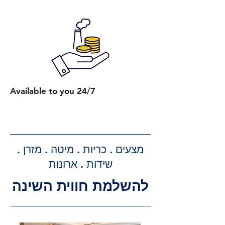
הרכבת מספר מיטות (לאותו
הכתובת):
2 מיטות רגילות: 650 ₪.
כל מיטה רגילה נוספת: תוספת של
250 ₪.
2 מיטות עם ארגז מצעים: 750 ₪.
כל מיטה נוספת עם ארגז מצעים:
Available to you 24/7
תוספת של 300 ₪.
קבלת הצעת מחיר מדויקת: בעת
ביצוע ההזמנה, תקבלו הצעת מחיר
מדויקת וסופית עבור שירותי ההובלה
מצעים . כריות . מיטה . מזרן .
וההרכבה, ללא הפתעות.
שידות . ארונות
להשלמת חווית השינה