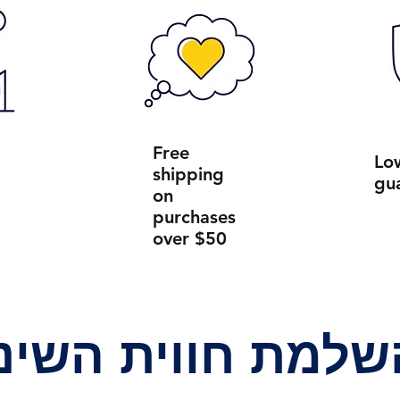
Free
Lo
shipping
gu
on
purchases
over $50
שלמת חווית השינ