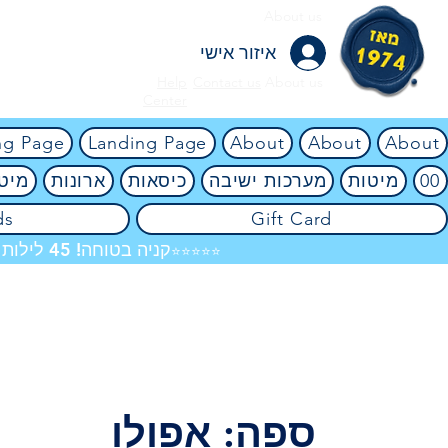
About us
איזור אישי
Help
Contact us
About us
Center
ng Page
Landing Page
About
About
About
00
מיטות
מערכות ישיבה
כיסאות
ארונות
מיטו
ds
Gift Card
קניה בטוחה! 45 לילות ניסיון ללא ניילון! אין שום סיכון! 4.8
⭐⭐⭐⭐⭐
ספה: אפולו