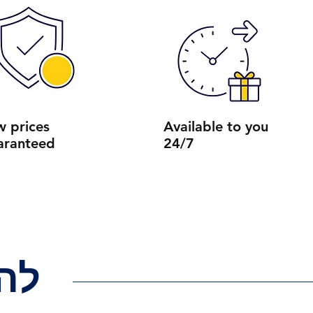
w prices
Available to you
aranteed
24/7
לה