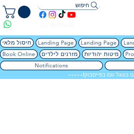
חיפוש
Call:
050-216-6765
Lan
Landing Page
Landing Page
חיסול מלאי
Pro
מיטות יהודיות
מזרנים לילדים
Book Online
Notifications
 בגוגל וגם בפייסבוק!
⭐⭐⭐⭐⭐