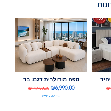
ונות
יחיד
ספה מודולרית דגם: בר
Regular Price
Sale Price
Re
₪6,990.00
₪11,900.00
₪1
אספקה עצמית