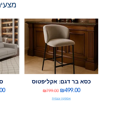
מצעים 
כסא בר דגם: אקליפטוס
ספ
ce
Regular Price
Sale Price
00
₪499.00
₪799.00
אספקה עצמית