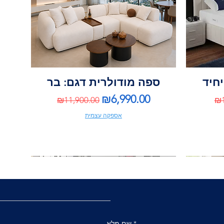
יחיד
ספה מודולרית דגם: בר
Regular Price
Sale Price
Re
₪6,990.00
₪11,900.00
₪1
אספקה עצמית
*
שם מלא