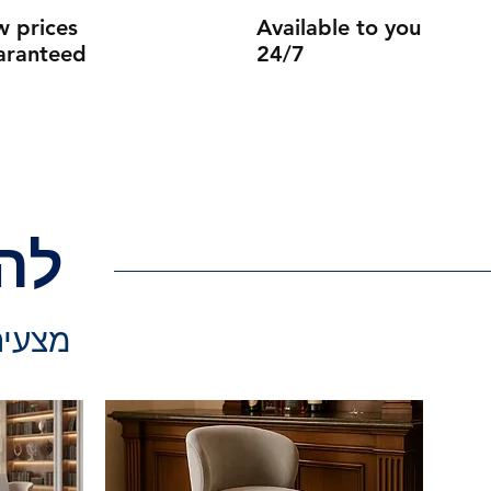
w prices
Available to you
aranteed
24/7
לה
מצעים 