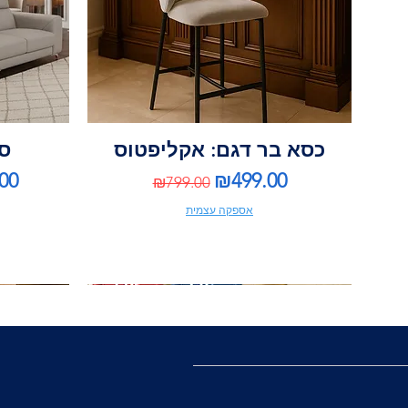
כסא בר דגם: אקליפטוס
ספ
ce
Regular Price
Sale Price
00
₪499.00
₪799.00
אספקה עצמית