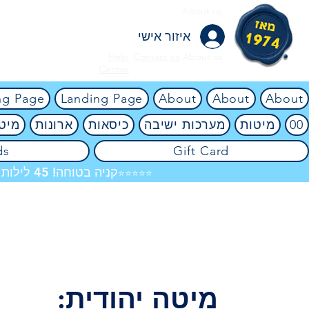
About us
איזור אישי
Help
Contact us
About us
Center
ng Page
Landing Page
About
About
About
00
מיטות
מערכות ישיבה
כיסאות
ארונות
מיטו
ds
Gift Card
קניה בטוחה! 45 לילות ניסיון ללא ניילון! אין שום סיכון! 4.8
⭐⭐⭐⭐⭐
מיטה יהודית: