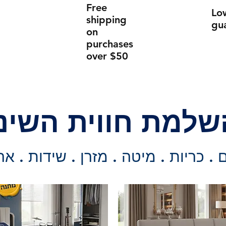
Free
Lo
shipping
gu
on
purchases
over $50
שלמת חווית השינ
. כריות . מיטה . מזרן . שידות . אר