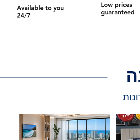
Low prices
Available to you
guaranteed
24/7
ה
ונות