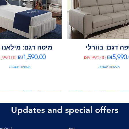
ה דגם: בוורלי
מיטה דגם: מילאנו 
gular Price
Sale Price
Regular Price
Sale Pri
₪1,590.00
₪5,990.
,990.00
₪9,990.00
אספקה עצמית
אספקה עצמית
Updates and special offers
מייל
*
טלפון