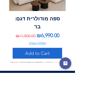
ספה מודולרית דגם:
בר
Regular Price
Sale Price
₪6,990.00
₪11,900.00
אספקה עצמית
Add to Cart
*
שם מלא
*
טלפון