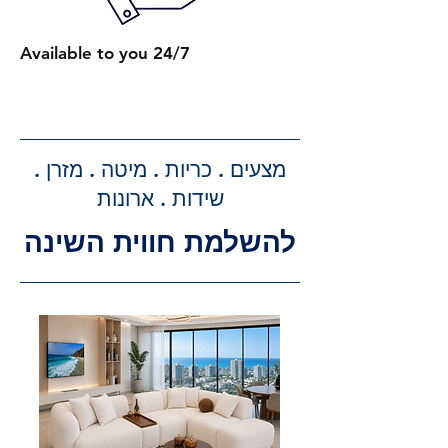
2 מיטות עם ארגז מצעים: 750 ₪.
כל מיטה נוספת עם ארגז מצעים:
Available to you 24/7
תוספת של 300 ₪.
קבלת הצעת מחיר מדויקת: בעת
ביצוע ההזמנה, תקבלו הצעת מחיר
מדויקת וסופית עבור שירותי ההובלה
מצעים . כריות . מיטה . מזרן .
וההרכבה, ללא הפתעות.
שידות . ארונות
להשלמת חווית השינה