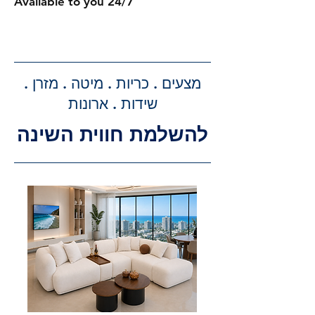
Available to you 24/7
תוספת של 300 ₪.
קבלת הצעת מחיר מדויקת: בעת
ביצוע ההזמנה, תקבלו הצעת מחיר
מדויקת וסופית עבור שירותי ההובלה
מצעים . כריות . מיטה . מזרן .
וההרכבה, ללא הפתעות.
שידות . ארונות
להשלמת חווית השינה