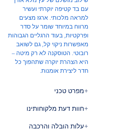
עם בד קטיפה יוקרתי ועשיר
למראה מלכותי. ארגז מצעים
מרווח במיוחד שומר על סדר
ופרקטיות, בעוד הרגליים הגבוהות
מאפשרות ניקוי קל, גם לשואב
רובוטי. הטוסקנה לא רק מיטה –
היא הצהרת יוקרה שתהפוך כל
חדר ליצירת אומנות.
מפרט טכני
דגם:
טוסקנה
חוות דעת מלקוחותינו
חומר שלד:
עץ מלא אורן
ריפוד:
בד קטיפה יוקרתי ועשיר
⭐
הילה שמש, רמת השרון
ארגז מצעים:
עלות הובלה והרכבה
גדול ומרווח, מנגנון
"זה פשוט רהיט אומנותי. הטוסקנה