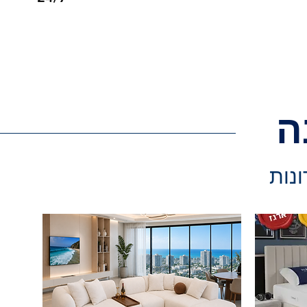
ה
ונות