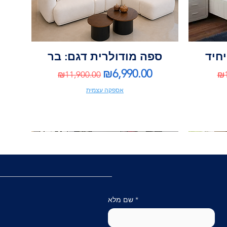
יחיד
ספה מודולרית דגם: בר
Regular Price
Sale Price
Re
₪6,990.00
₪11,900.00
₪1
אספקה עצמית
*
שם מלא