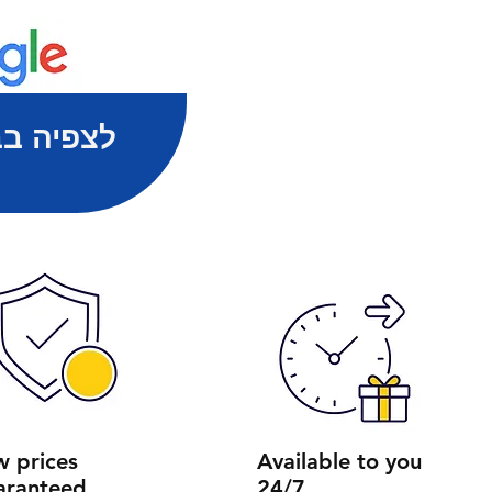
לצפיה בב
w prices
Available to you
aranteed
24/7