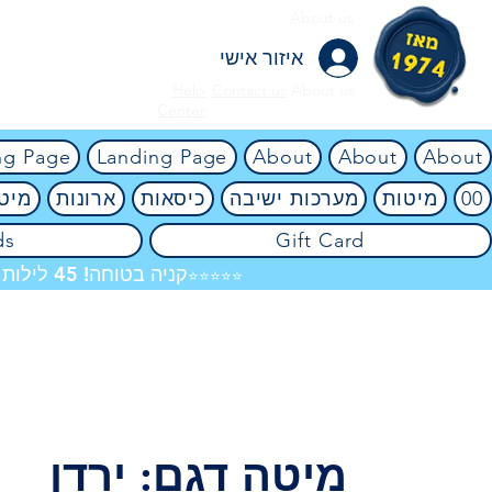
About us
איזור אישי
Help
Contact us
About us
Center
ng Page
Landing Page
About
About
About
00
מיטות
מערכות ישיבה
כיסאות
ארונות
מיטו
ds
Gift Card
קניה בטוחה! 45 לילות ניסיון ללא ניילון! אין שום סיכון! 4.8
⭐⭐⭐⭐⭐
מיטה דגם: ירדן