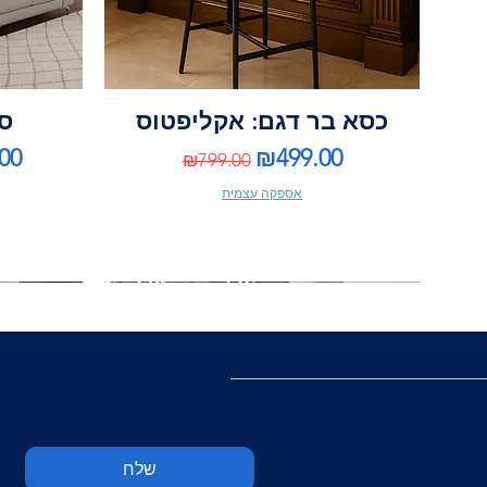
כסא בר דגם: אקליפטוס
ספ
ce
Regular Price
Sale Price
00
₪499.00
₪799.00
אספקה עצמית
שלח