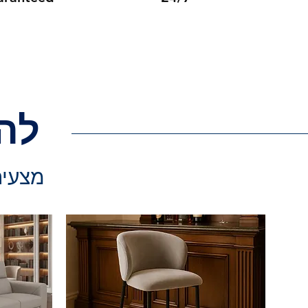
לה
מצעים 