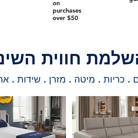
on
purchases
over $50
שלמת חווית השינ
. כריות . מיטה . מזרן . שידות . אר