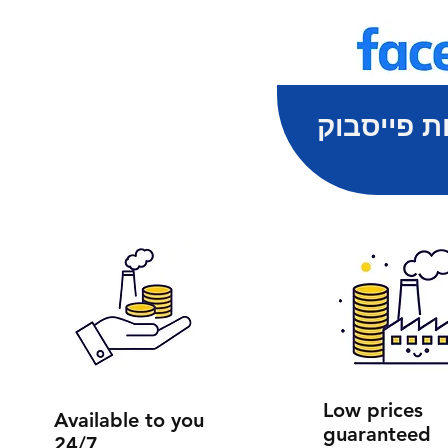
ת פייסבוק
Low prices
Available to you
guaranteed
24/7