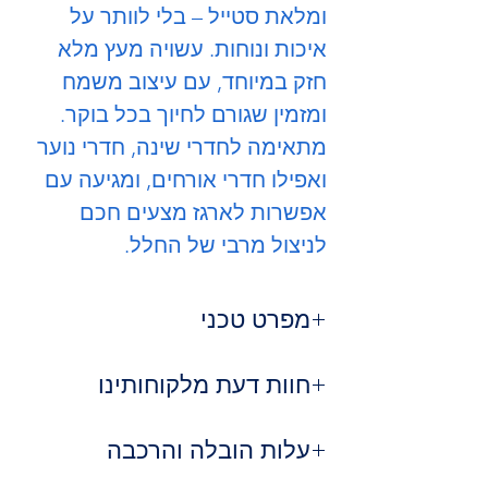
ומלאת סטייל – בלי לוותר על
איכות ונוחות. עשויה מעץ מלא
חזק במיוחד, עם עיצוב משמח
ומזמין שגורם לחיוך בכל בוקר.
מתאימה לחדרי שינה, חדרי נוער
ואפילו חדרי אורחים, ומגיעה עם
אפשרות לארגז מצעים חכם
לניצול מרבי של החלל.
מפרט טכני
גובה ראש מיטה 110 ס"מ
חוות דעת מלקוחותינו
חומר:
עץ מלא איכותי ועמיד
עיצוב:
צעיר, מודרני ומלא אופי
⭐
נועה ברק, רמת גן
אפשרויות:
עלות הובלה והרכבה
עם או בלי ארגז מצעים
"השם באמת אומר הכל – שין-שן! נוחה,
ריפוד:
בד איכותי, קל לניקוי
צבעונית ומעלה חיוך בכל פעם שאני