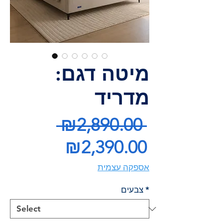
מיטה דגם:
מדריד
Regular
 ₪2,890.00 
Price
Sale
₪2,390.00
Price
אספקה עצמית
*
צבעים