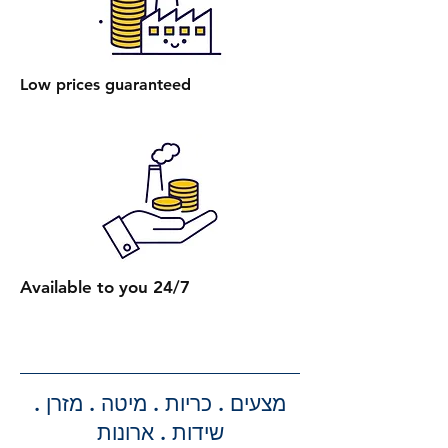
₪.
הרכבת מיטה עם ארגז מצעים: עלות
הרכבת מיטה אחת עם ארגז מצעים
Low prices guaranteed
היא 450 ₪.
הרכבת מספר מיטות (לאותו
הכתובת):
2 מיטות רגילות: 650 ₪.
כל מיטה רגילה נוספת: תוספת של
250 ₪.
2 מיטות עם ארגז מצעים: 750 ₪.
כל מיטה נוספת עם ארגז מצעים:
Available to you 24/7
תוספת של 300 ₪.
קבלת הצעת מחיר מדויקת: בעת
ביצוע ההזמנה, תקבלו הצעת מחיר
מדויקת וסופית עבור שירותי ההובלה
מצעים . כריות . מיטה . מזרן .
וההרכבה, ללא הפתעות.
שידות . ארונות