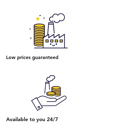
של מזרון ענק (למשל, קינג סייז) היא
250 ₪.
הרכבת מיטה רגילה: עלות הרכבת
מיטה אחת ללא ארגז מצעים היא 400
₪.
הרכבת מיטה עם ארגז מצעים: עלות
הרכבת מיטה אחת עם ארגז מצעים
Low prices guaranteed
היא 450 ₪.
הרכבת מספר מיטות (לאותו
הכתובת):
2 מיטות רגילות: 650 ₪.
כל מיטה רגילה נוספת: תוספת של
250 ₪.
2 מיטות עם ארגז מצעים: 750 ₪.
כל מיטה נוספת עם ארגז מצעים:
Available to you 24/7
תוספת של 300 ₪.
קבלת הצעת מחיר מדויקת: בעת