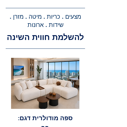
ביצוע ההזמנה, תקבלו הצעת מחיר
מדויקת וסופית עבור שירותי ההובלה
מצעים . כריות . מיטה . מזרן .
וההרכבה, ללא הפתעות.
שידות . ארונות
להשלמת חווית השינה
ספה מודולרית דגם: