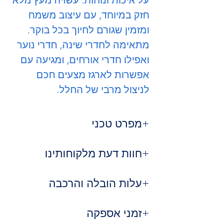
חזק במיוחד, עם עיצוב משמח
ומזמין שגורם לחיוך בכל בוקר.
מתאימה לחדרי שינה, חדרי נוער
ואפילו חדרי אורחים, ומגיעה עם
אפשרות לארגז מצעים חכם
לניצול מרבי של החלל.
מפרט טכני
חומר:
עץ מלא איכותי ועמיד
חוות דעת מלקוחותינו
עיצוב:
צעיר, מודרני ומלא אופי
אפשרויות:
עם או בלי ארגז מצעים
⭐
נועה ברק, רמת גן
ריפוד:
עלות הובלה והרכבה
בד איכותי, קל לניקוי
"השם באמת אומר הכל – שין-שן! נוחה,
רגליים:
גבוהות לניקוי קל או נמוכות –
צבעונית ומעלה חיוך בכל פעם שאני
שירות ההובלה שלנו:
לבחירה
נכנסת לחדר."
זמני אספקה
אחריות:
5 שנים