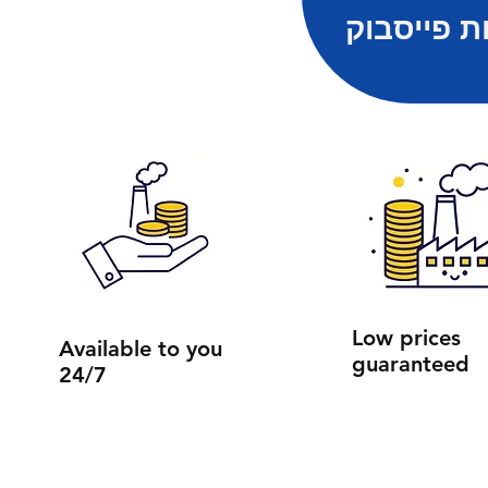
ת פייסבוק
Low prices
Available to you
guaranteed
24/7