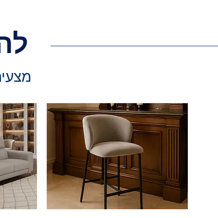
לה
מצעים 