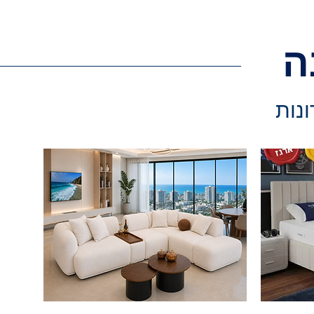
ה
ונות