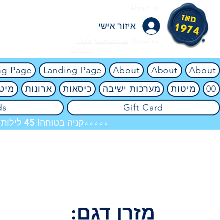
About us
איזור אישי
Help
Contact us
About us
Center
ng Page
Landing Page
About
About
About
00
מיטות
מערכות ישיבה
כיסאות
ארונות
מיטו
ds
Gift Card
קניה בטוחה! 45 לילות ניסיון ללא ניילון! אין שום סיכון! 4.8
⭐⭐⭐⭐⭐
מזרן דגם: