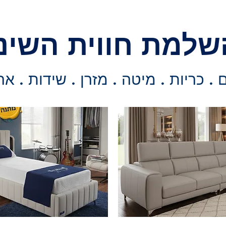
שלמת חווית השינ
. כריות . מיטה . מזרן . שידות . אר