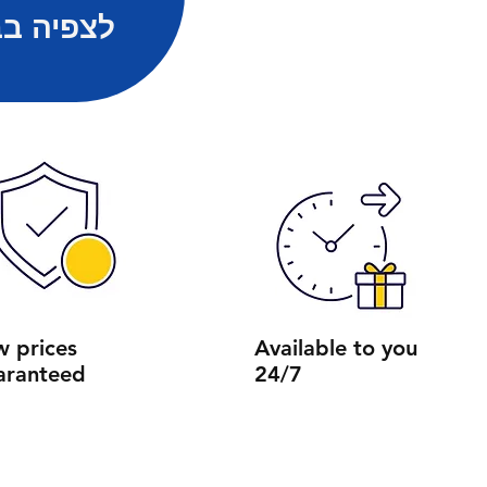
לצפיה בב
w prices
Available to you
aranteed
24/7