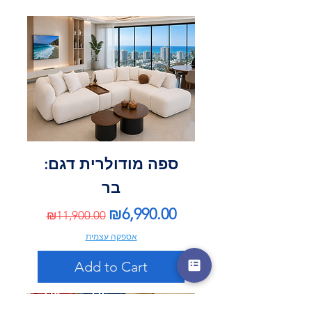
ספה מודולרית דגם:
בר
Regular Price
Sale Price
₪6,990.00
₪11,900.00
אספקה עצמית
Add to Cart