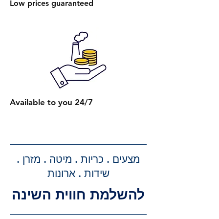
Low prices guaranteed
היא 450 ₪.
הרכבת מספר מיטות (לאותו
הכתובת):
2 מיטות רגילות: 650 ₪.
כל מיטה רגילה נוספת: תוספת של
250 ₪.
2 מיטות עם ארגז מצעים: 750 ₪.
כל מיטה נוספת עם ארגז מצעים:
Available to you 24/7
תוספת של 300 ₪.
קבלת הצעת מחיר מדויקת: בעת
ביצוע ההזמנה, תקבלו הצעת מחיר
מדויקת וסופית עבור שירותי ההובלה
מצעים . כריות . מיטה . מזרן .
וההרכבה, ללא הפתעות.
שידות . ארונות
להשלמת חווית השינה