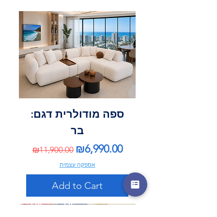
ספה מודולרית דגם:
בר
Regular Price
Sale Price
₪6,990.00
₪11,900.00
אספקה עצמית
Add to Cart