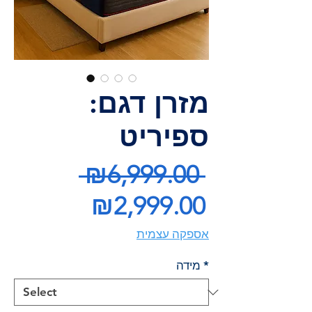
מזרן דגם:
ספיריט
Regular
 ₪6,999.00 
Price
Sale
₪2,999.00
Price
אספקה עצמית
*
מידה