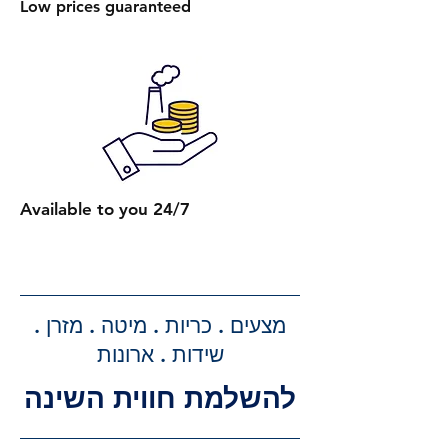
Low prices guaranteed
היא 450 ₪.
הרכבת מספר מיטות (לאותו
הכתובת):
2 מיטות רגילות: 650 ₪.
כל מיטה רגילה נוספת: תוספת של
250 ₪.
2 מיטות עם ארגז מצעים: 750 ₪.
כל מיטה נוספת עם ארגז מצעים:
Available to you 24/7
תוספת של 300 ₪.
קבלת הצעת מחיר מדויקת: בעת
ביצוע ההזמנה, תקבלו הצעת מחיר
מדויקת וסופית עבור שירותי ההובלה
מצעים . כריות . מיטה . מזרן .
וההרכבה, ללא הפתעות.
שידות . ארונות
להשלמת חווית השינה