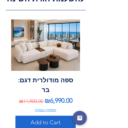
ספה מודולרית דגם:
בר
Regular Price
Sale Price
₪6,990.00
₪11,900.00
אספקה עצמית
Add to Cart