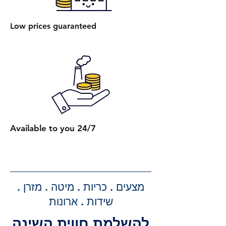
הרכבת מיטה עם ארגז מצעים: עלות
הרכבת מיטה אחת עם ארגז מצעים
Low prices guaranteed
היא 450 ₪.
הרכבת מספר מיטות (לאותו
הכתובת):
2 מיטות רגילות: 650 ₪.
כל מיטה רגילה נוספת: תוספת של
250 ₪.
2 מיטות עם ארגז מצעים: 750 ₪.
כל מיטה נוספת עם ארגז מצעים:
Available to you 24/7
תוספת של 300 ₪.
קבלת הצעת מחיר מדויקת: בעת
ביצוע ההזמנה, תקבלו הצעת מחיר
מדויקת וסופית עבור שירותי ההובלה
מצעים . כריות . מיטה . מזרן .
וההרכבה, ללא הפתעות.
שידות . ארונות
להשלמת חווית השינה