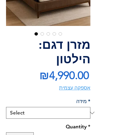
מזרן דגם:
הילטון
Price
₪4,990.00
אספקה עצמית
*
מידה
Quantity
*