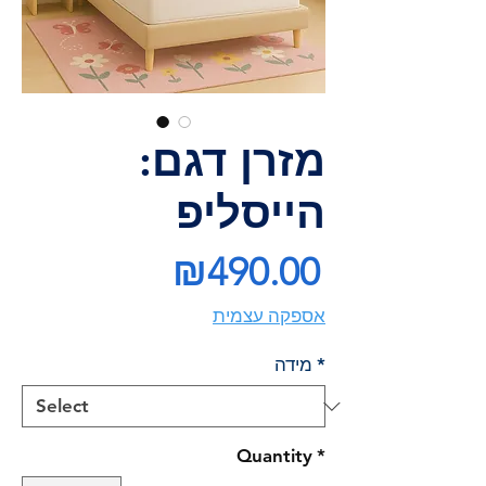
מזרן דגם:
הייסליפ
Price
₪490.00
אספקה עצמית
*
מידה
Quantity
*