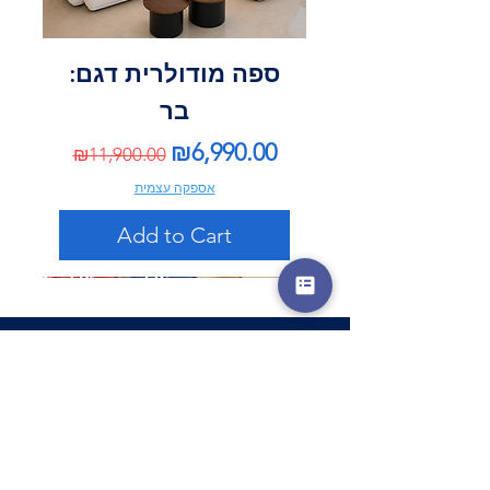
ספה מודולרית דגם:
בר
Regular Price
Sale Price
₪6,990.00
₪11,900.00
אספקה עצמית
Add to Cart
*
שם מלא
*
טלפון