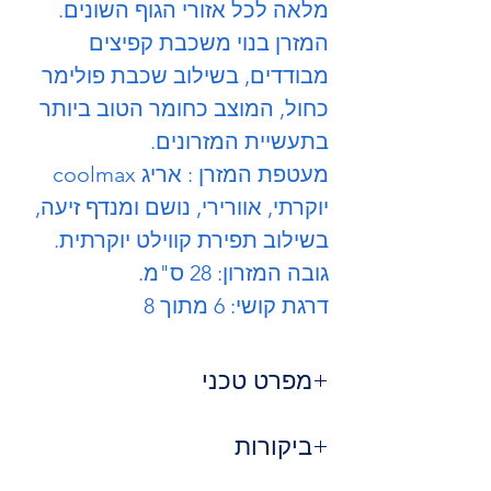
מלאה לכל אזורי הגוף השונים.
המזרן בנוי משכבת קפיצים
מבודדים, בשילוב שכבת פולימר
כחול, המוצב כחומר הטוב ביותר
בתעשיית המזרונים.
מעטפת המזרן : אריג coolmax
יוקרתי, אוורירי, נושם ומנדף זיעה,
בשילוב תפירת קווילט יוקרתית.
גובה המזרון: 28 ס"מ.
דרגת קושי: 6 מתוך 8
מפרט טכני
סוג מזרן
: אורתופדי יוקרתי
ביקורות
מערכת קפיצים
: קפיצים מבודדים, כל
קפיץ בשרוול נפרד