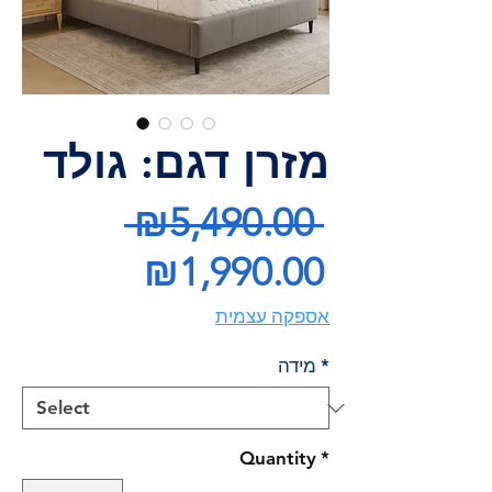
מזרן דגם: גולד
Regular
 ₪5,490.00 
Price
Sale
₪1,990.00
Price
אספקה עצמית
*
מידה
Quantity
*