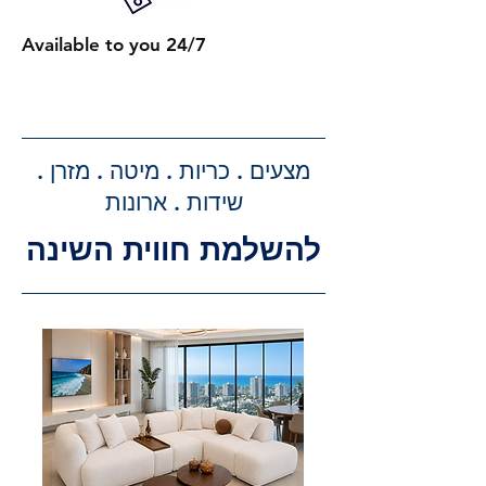
כל מיטה נוספת עם ארגז מצעים:
Available to you 24/7
תוספת של 300 ₪.
קבלת הצעת מחיר מדויקת: בעת
ביצוע ההזמנה, תקבלו הצעת מחיר
מדויקת וסופית עבור שירותי ההובלה
מצעים . כריות . מיטה . מזרן .
וההרכבה, ללא הפתעות.
שידות . ארונות
להשלמת חווית השינה