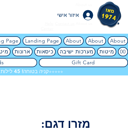
About us
איזור אישי
Help
Contact us
About us
Center
ng Page
Landing Page
About
About
About
00
מיטות
מערכות ישיבה
כיסאות
ארונות
מיטו
ds
Gift Card
קניה בטוחה! 45 לילות ניסיון ללא ניילון! אין שום סיכון! 4.8
⭐⭐⭐⭐⭐
מזרן דגם: