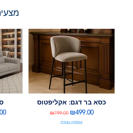
מצעים 
כסא בר דגם: אקליפטוס
ספ
ce
Regular Price
Sale Price
00
₪499.00
₪799.00
אספקה עצמית