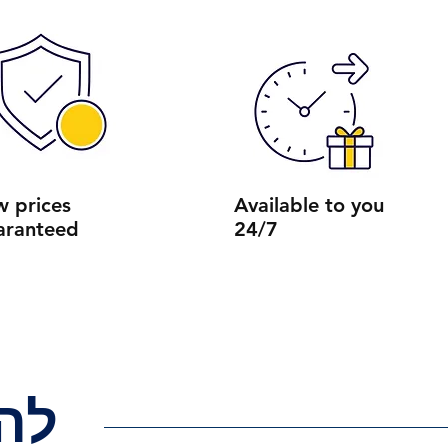
w prices
Available to you
aranteed
24/7
לה