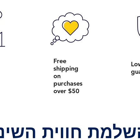
Free
Lo
shipping
gu
on
purchases
over $50
שלמת חווית השינ