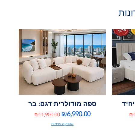
ונות
יחיד
ספה מודולרית דגם: בר
Regular Price
Sale Price
Re
₪6,990.00
₪11,900.00
₪1
אספקה עצמית