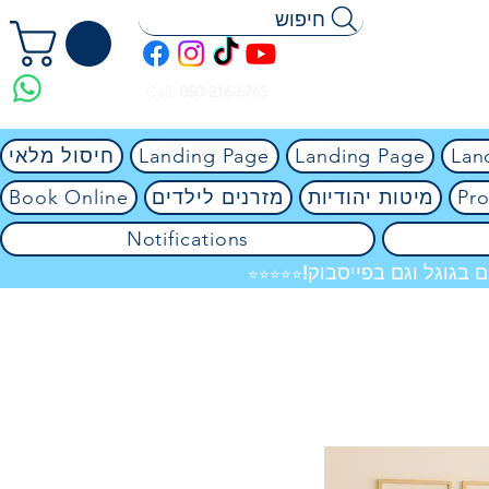
חיפוש
Call:
050-216-6765
Lan
Landing Page
Landing Page
חיסול מלאי
Pro
מיטות יהודיות
מזרנים לילדים
Book Online
Notifications
 בגוגל וגם בפייסבוק!
⭐⭐⭐⭐⭐