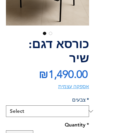
כורסא דגם:
שיר
Price
₪1,490.00
אספקה עצמית
*
צבעים
Quantity
*