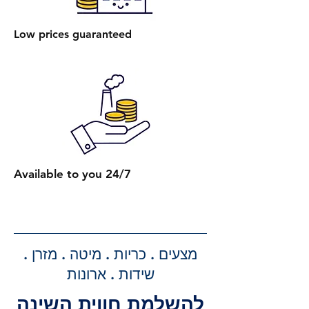
הרכבת מיטה עם ארגז מצעים: עלות
הרכבת מיטה אחת עם ארגז מצעים
Low prices guaranteed
היא 450 ₪.
הרכבת מספר מיטות (לאותו
הכתובת):
2 מיטות רגילות: 650 ₪.
כל מיטה רגילה נוספת: תוספת של
250 ₪.
2 מיטות עם ארגז מצעים: 750 ₪.
כל מיטה נוספת עם ארגז מצעים:
Available to you 24/7
תוספת של 300 ₪.
קבלת הצעת מחיר מדויקת: בעת
ביצוע ההזמנה, תקבלו הצעת מחיר
מדויקת וסופית עבור שירותי ההובלה
מצעים . כריות . מיטה . מזרן .
וההרכבה, ללא הפתעות.
שידות . ארונות
להשלמת חווית השינה