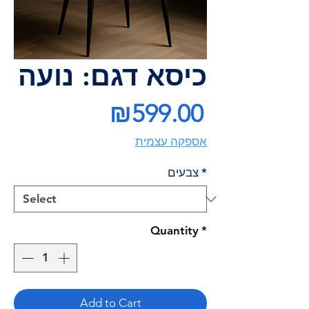
כיסא דגם: נועה
Price
₪599.00
אספקה עצמית
*
צבעים
Quantity
*
Add to Cart