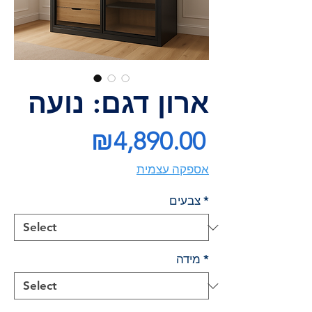
ארון דגם: נועה
Price
₪4,890.00
אספקה עצמית
*
צבעים
*
מידה