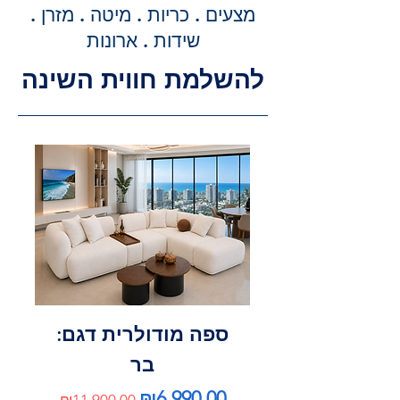
מדויקת וסופית עבור שירותי ההובלה
מצעים . כריות . מיטה . מזרן .
וההרכבה, ללא הפתעות.
שידות . ארונות
להשלמת חווית השינה
ספה מודולרית דגם:
בר
Regular Price
Sale Price
₪6,990.00