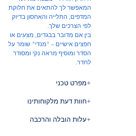
המאפשר לך להתאים את חלוקת
המדפים, התלייה והאחסון בדיוק
לפי הצרכים שלך.
בין אם מדובר בבגדים, מצעים או
חפצים אישיים – "מנדי" שומר על
הסדר ומוסיף מראה נקי ומסודר
לחדר.
מפרט טכני
סוג הדלתות:
נפתחות – לנוחות וגישה
חוות דעת מלקוחותינו
מלאה
חומר גלם:
סיבית חזקה ואיכותית
⭐⭐⭐⭐⭐
גלית ש. – פתח תקווה
מבנה מודולרי:
עלות הובלה והרכבה
התאמה אישית של
"הארון פשוט מושלם! הרכבנו את
מדפים ותלייה
המדפים בצורה שמתאימה לנו, והוא חזק
שירות ההובלה שלנו:
עיצוב:
קווים נקיים, מתאים לכל סגנון