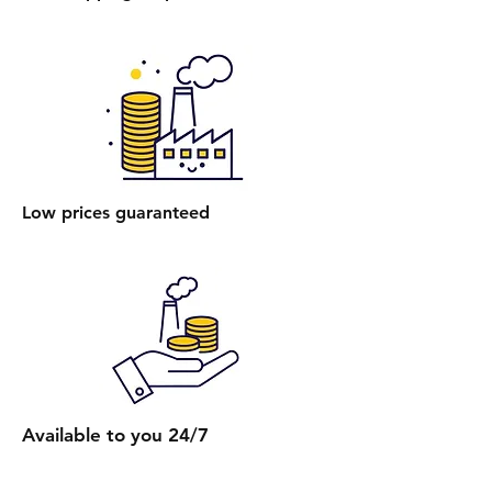
של מזרון ענק (למשל, קינג סייז) היא
250 ₪.
הרכבת מיטה רגילה: עלות הרכבת
מיטה אחת ללא ארגז מצעים היא 400
₪.
הרכבת מיטה עם ארגז מצעים: עלות
הרכבת מיטה אחת עם ארגז מצעים
Low prices guaranteed
היא 450 ₪.
הרכבת מספר מיטות (לאותו
הכתובת):
2 מיטות רגילות: 650 ₪.
כל מיטה רגילה נוספת: תוספת של
250 ₪.
2 מיטות עם ארגז מצעים: 750 ₪.
כל מיטה נוספת עם ארגז מצעים:
Available to you 24/7
תוספת של 300 ₪.
קבלת הצעת מחיר מדויקת: בעת