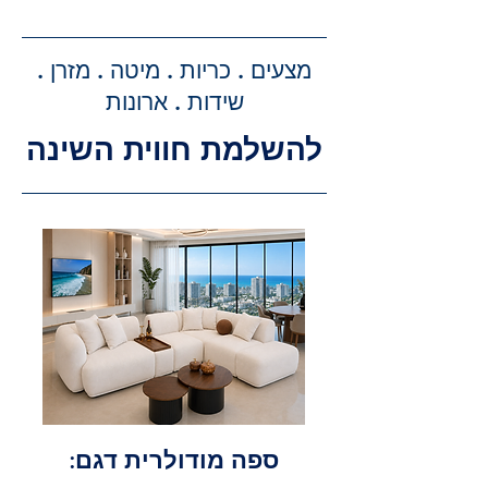
ביצוע ההזמנה, תקבלו הצעת מחיר
מדויקת וסופית עבור שירותי ההובלה
מצעים . כריות . מיטה . מזרן .
וההרכבה, ללא הפתעות.
שידות . ארונות
להשלמת חווית השינה
ספה מודולרית דגם: