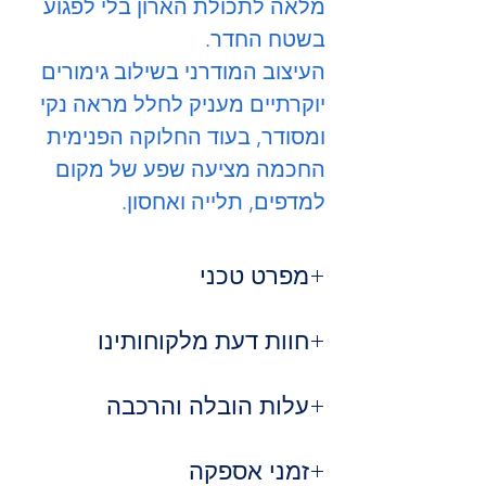
מלאה לתכולת הארון בלי לפגוע
בשטח החדר.
העיצוב המודרני בשילוב גימורים
יוקרתיים מעניק לחלל מראה נקי
ומסודר, בעוד החלוקה הפנימית
החכמה מציעה שפע של מקום
למדפים, תלייה ואחסון.
מפרט טכני
יתרונות בולטים:
חוות דעת מלקוחותינו
דלת הזזה חלקה ושקטה – חוסכת
מקום ופרקטית במיוחד
⭐⭐⭐⭐⭐
מאיה ר. – תל אביב
עלות הובלה והרכבה
עיצוב מודרני עם קווים נקיים וגימור
"הארון פשוט מושלם! הדלתות נפתחות
יוקרתי
בקלות, הגימור מהמם, ויש המון מקום
שירות ההובלה שלנו:
חלוקה פנימית מרווחת – שילוב של
זמני אספקה
לאחסון. סוף סוף חדר מסודר!"
מדפים ותלייה