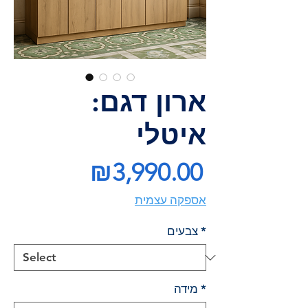
ארון דגם:
איטלי
Price
₪3,990.00
אספקה עצמית
*
צבעים
*
מידה