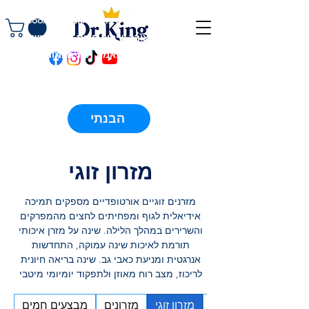
באתר זה נעשה שימוש בקובצי Cookies
(עוגיות) לצורך שיפור חווית המשתמש,
ניתוח תנועה, התאמת תכנים ומודעות
ממוקדות. המשך גלישתך מהווה הסכמה
לשימוש זה בהתאם
למדיניות הפרטיות.
קניה בטוחה! 45 לילות ניסיון ללא
⭐⭐⭐⭐⭐
ניילון! אין שום סיכון! 4.8
מאות ביקורות
/5
הבנתי
טובות גם בגוגל וגם בפייסבוק!
⭐⭐⭐⭐⭐
מזרון זוגי
מזרנים זוגיים אורטופדיים מספקים תמיכה
אידיאלית לגוף ומפחיתים לחצים מהמפרקים
והשרירים במהלך הלילה. שינה על מזרן איכותי
תורמת לאיכות שינה עמוקה, התחדשות
אנרגטית ומניעת כאבי גב. שינה בריאה חיונית
לריכוז, מצב רוח מאוזן ולתפקוד יומיומי מיטבי
מזרונים ללא קפיצים
מזרון זוגי
מזרונים
מבצעים חמים