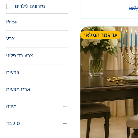
Re
מזרונים לילדים
₪9,
Price
עד גמר המלאי
צבע
₪199
₪8,990
צבע בד פליני
צבעים
ארגז מצעים
כולל ארגז
מידה
ללא ארגז
200
תוספת ארגז + ₪700
סוג בד
250
תוספת ארגז מחולק +
₪1000
גלי מרינה
280