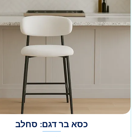
כסא בר דגם: סחלב