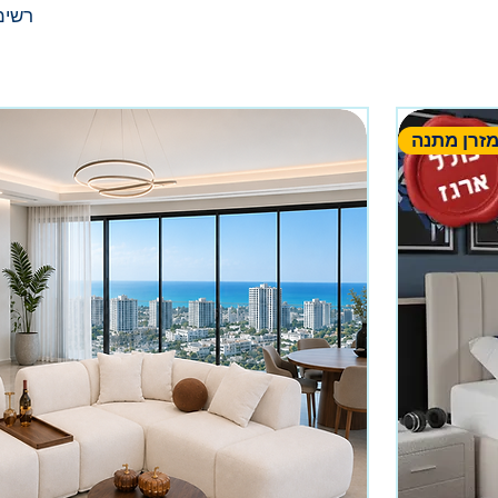
רשימ
זרן מתנה