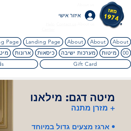
About us
איזור אישי
Help
Contact us
About us
Center
ng Page
Landing Page
About
About
About
00
מיטות
מערכות ישיבה
כיסאות
ארונות
מיטו
ds
Gift Card
קניה בטוחה! 45 לילות ניסיון ללא ניילון! אין שום סיכון! 4.8
⭐⭐⭐⭐⭐
מיטה דגם: מילאנו
מזרן מתנה +
ארגז מצעים גדול במיוחד •