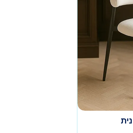
90/190
90/200
ית