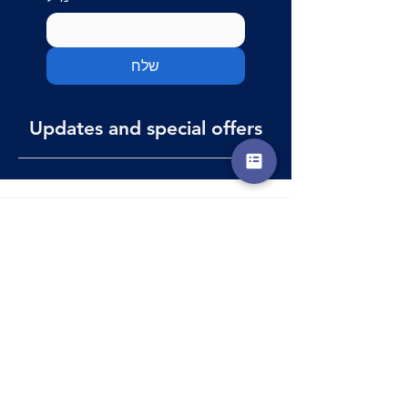
שלח
Updates and special offers
Customer
Customer
Support
Support
Contact Us
Contact Us
Help Center
Help Center
About Us
About Us
Careers
Careers