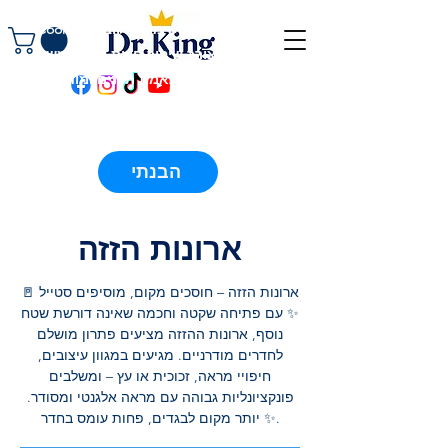
באתר זה נעשה שימוש בקובצי Cookies
(עוגיות) לצורך שיפור חווית המשתמש,
ניתוח תנועה, התאמת תכנים ומודעות
ממוקדות. המשך גלישתך מהווה הסכמה
לשימוש זה בהתאם
למדיניות הפרטיות.
קניה בטוחה! 45 לילות ניסיון ללא
⭐⭐⭐⭐⭐
ניילון! אין שום סיכון! 4.8
מאות ביקורות
/5
הבנתי
טובות גם בגוגל וגם בפייסבוק!
⭐⭐⭐⭐⭐
ארונות הזזה
ארונות הזזה – חוסכים מקום, מוסיפים סטייל 🚪
✨ עם פתיחה שקטה וחכמה שאינה דורשת שטח
נוסף, ארונות ההזזה מציעים פתרון מושלם
לחדרים מודרניים. מגיעים במגוון עיצובים,
חיפויי מראה, זכוכית או עץ – ומשלבים
פונקציונליות גבוהה עם מראה אלגנטי ומסודר.
✨ יותר מקום לבגדים, פחות עומס בחדר.